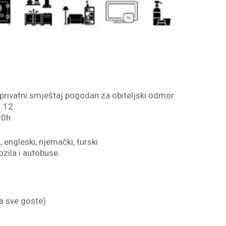
privatni smještaj pogodan za obiteljski odmor
.12.
00h
 engleski, njemački, turski
ozila i autobuse.
za sve goste)