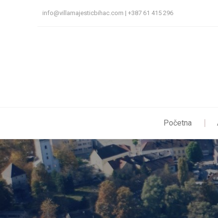
Skip
info@villamajesticbihac.com | +387 61 415 296
to
content
Početna