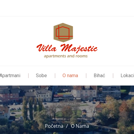
Apartmani
Sobe
O nama
Bihać
Lokaci
Početna
O Nama