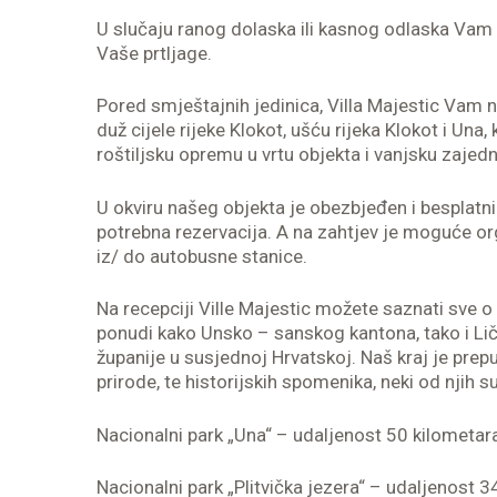
U slučaju ranog dolaska ili kasnog odlaska V
Vaše prtljage.
Pored smještajnih jedinica, Villa Majestic Vam
duž cijele rijeke Klokot, ušću rijeka Klokot i Una, k
roštiljsku opremu u vrtu objekta i vanjsku zajedn
U okviru našeg objekta je obezbjeđen i besplatni 
potrebna rezervacija. A na zahtjev je moguće org
iz/ do autobusne stanice.
Na recepciji Ville Majestic možete saznati sve o u
ponudi kako Unsko – sanskog kantona, tako i Lič
županije u susjednoj Hrvatskoj. Naš kraj je prepu
prirode, te historijskih spomenika, neki od njih su
Nacionalni park „Una“ – udaljenost 50 kilometar
Nacionalni park „Plitvička jezera“ – udaljenost 3