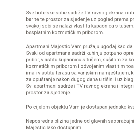
Sve hotelske sobe sadrže TV ravnog ekrana i inter
bar te te prostor za sjedenje uz pogled prema p
svakoj sobi se nalazi vlastita kupaonica s tušem
besplatnim kozmetičkim priborom.
Apartmani Majestic Vam pružaju ugođaj kao da
Svaki od apartmana sadrži kuhinju potpuno oprem
pribor, vlastitu kupaonicu s tušem, sušilom za k
kozmetičkim priborom i odvojenim vlastitim to
ima i vlastitu terasu sa vanjskim namještajem, k
za opuštanje nakon dugog dana u tišini i uz blagi
Svi apartmani sadrže i TV ravnog ekrana i integris
prostor za sjedenje.
Po cijelom objektu Vam je dostupan jednako kval
Neposredna blizina jedne od glavnih saobraćajnic
Majestic lako dostupnim.