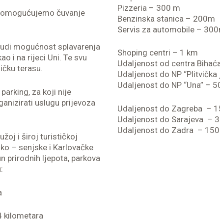
Pizzeria – 300 m
am omogućujemo čuvanje
Benzinska stanica – 200m
Servis za automobile – 30
 nudi mogućnost splavarenja
Shoping centri – 1 km
ao i na rijeci Uni. Te svu
Udaljenost od centra Bihać
ičku terasu.
Udaljenost do NP “Plitvička
Udaljenost do NP “Una” – 5
parking, za koji nije
anizirati uslugu prijevoza
Udaljenost do Zagreba – 
Udaljenost do Sarajeva – 
Udaljenost do Zadra – 15
žoj i široj turističkoj
ko – senjske i Karlovačke
n prirodnih ljepota, parkova
:
a
4 kilometara