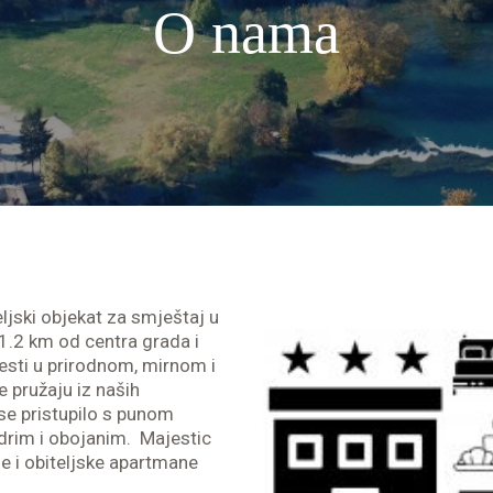
O nama
ljski objekat za smještaj u
 1.2 km od centra grada i
vesti u prirodnom, mirnom i
 pružaju iz naših
 se pristupilo s punom
drim i obojanim. Majestic
e i obiteljske apartmane