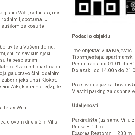
gisani WiFi, radni sto, mini
rirodnim ljepotama. U
, sušilom za kosu te
Podaci o objektu
 boravite u Vašem domu.
Ime objekta: Villa Majestic
ljenu te sav kuhinjski
Tip smještaja: apartmanski 
osu te besplatnim
Period rada: od 01.01 do 31
aletom. Svaki od apartmana
Dolazak : od 14.00h do 21.
oja ga upravo čini idealnim
 žubor rijeka Una i Klokot.
Poznavanje jezika: bosanski,
ani WiFi, klima – uređaj, te
Vlastiti parking za osobna v
Udaljenosti
itetan WiFi.
Parkiralište (uz samu Villu 
a u ovom dijelu čini Villu
Rijeka – 10 m
Exspres Restoran – 200 m