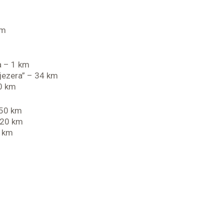
0m
a – 1 km
 jezera” – 34 km
0 km
150 km
320 km
0 km