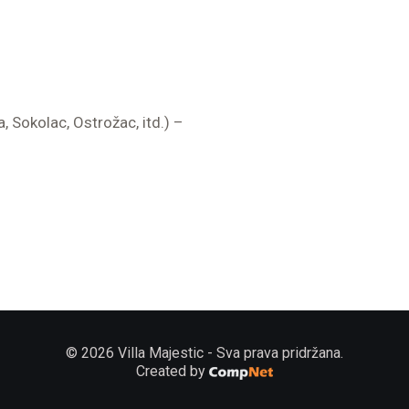
, Sokolac, Ostrožac, itd.) –
© 2026 Villa Majestic - Sva prava pridržana.
Created by